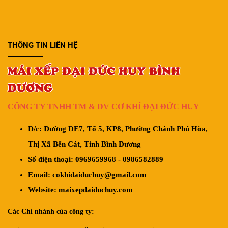
THÔNG TIN LIÊN HỆ
MÁI XẾP ĐẠI ĐỨC HUY BÌNH
DƯƠNG
CÔNG TY TNHH TM & DV CƠ KHÍ ĐẠI ĐỨC HUY
Đ/c: Đường DE7, Tổ 5, KP8, Phường Chánh Phú Hòa,
Thị Xã Bến Cát, Tỉnh Bình Dương
Số điện thoại:
0969659968
-
0986582889
Email: cokhidaiduchuy@gmail.com
Website: maixepdaiduchuy.com
Các Chi nhánh của công ty: