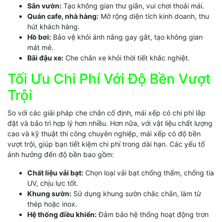
Sân vườn:
Tạo không gian thư giãn, vui chơi thoải mái.
Quán cafe, nhà hàng:
Mở rộng diện tích kinh doanh, thu
hút khách hàng.
Hồ bơi:
Bảo vệ khỏi ánh nắng gay gắt, tạo không gian
mát mẻ.
Bãi đậu xe:
Che chắn xe khỏi thời tiết khắc nghiệt.
Tối Ưu Chi Phí Với Độ Bền Vượt
Trội
So với các giải pháp che chắn cố định, mái xếp có chi phí lắp
đặt và bảo trì hợp lý hơn nhiều. Hơn nữa, với vật liệu chất lượng
cao và kỹ thuật thi công chuyên nghiệp, mái xếp có độ bền
vượt trội, giúp bạn tiết kiệm chi phí trong dài hạn. Các yếu tố
ảnh hưởng đến độ bền bao gồm:
Chất liệu vải bạt:
Chọn loại vải bạt chống thấm, chống tia
UV, chịu lực tốt.
Khung sườn:
Sử dụng khung sườn chắc chắn, làm từ
thép hoặc inox.
Hệ thống điều khiển:
Đảm bảo hệ thống hoạt động trơn