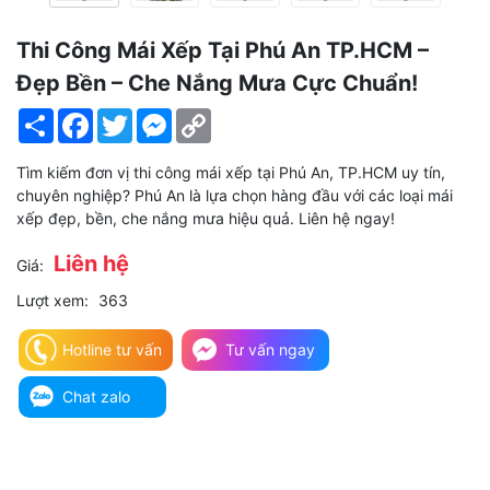
Thi Công Mái Xếp Tại Phú An TP.HCM –
Đẹp Bền – Che Nắng Mưa Cực Chuẩn!
Share
Facebook
Twitter
Messenger
Copy
Link
Tìm kiếm đơn vị thi công mái xếp tại Phú An, TP.HCM uy tín,
chuyên nghiệp? Phú An là lựa chọn hàng đầu với các loại mái
xếp đẹp, bền, che nắng mưa hiệu quả. Liên hệ ngay!
Liên hệ
Giá:
Lượt xem:
363
Hotline tư vấn
Tư vấn ngay
Chat zalo