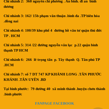
Chi nhánh 2: 360 nguyễn chi phương . An binh. dĩ an bình
dương
Chi nhánh 3: 162/ 15b phạm văn thuận .bình đa .TP biên hòa
.đồng nai
Chi nhánh 4: 100/39 khu phố 4 đường hồ văn tư quận thủ đức
TP . HCM
Chi nhánh 5: 314 /22 đường nguyễn văn lạc p.22 quận bình
thạnh TP HCM
Chi nhánh 6: 266 lê trọng tấn p. Tây thạnh Q. Tân phú TP
.HCM
Chi nhánh 7: số 7 DT 747 KP KHÁNH LONG .TÂN PHƯỚC
KHÁNH .TÂN UYÊN .BD
Tại bình phước: 79 đường 40 xã minh thành .huyện chơn thành
.bình phước
FANPAGE FACEBOOK