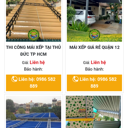
THI CÔNG MÁI XẾP TẠI THỦ
MÁI XẾP GIÁ RẺ QUẬN 12
ĐỨC TP HCM
Liên hệ
Liên hệ
Giá:
Giá:
Bảo hành:
Bảo hành:
Liên hệ: 0986 582
Liên hệ: 0986 582
889
889