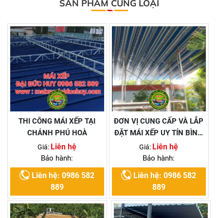
SẢN PHẨM CÙNG LOẠI
THI CÔNG MÁI XẾP TẠI
ĐƠN VỊ CUNG CẤP VÀ LẮP
CHÁNH PHÚ HOÀ
ĐẶT MÁI XẾP UY TÍN BÌNH
DƯƠNG
Liên hệ
Liên hệ
Giá:
Giá:
Bảo hành:
Bảo hành:
Liên hệ: 0986 582
Liên hệ: 0986 582
889
889