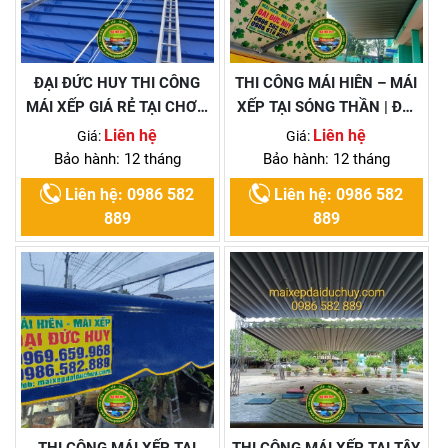
ĐẠI ĐỨC HUY THI CÔNG
THI CÔNG MÁI HIÊN – MÁI
MÁI XẾP GIÁ RẺ TẠI CHƠN
XẾP TẠI SÓNG THẦN | ĐẠI
THÀNH BÌNH PHƯỚC .
ĐỨC HUY
Liên hệ
Liên hệ
Giá:
Giá:
Bảo hành: 12 tháng
Bảo hành: 12 tháng
Liên hệ: 0986 582
Liên hệ: 0986 582
889
889
THI CÔNG MÁI XẾP TẠI
THI CÔNG MÁI XẾP TẠI TÂY