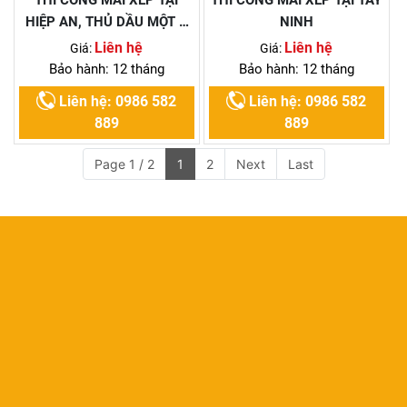
HIỆP AN, THỦ DẦU MỘT –
NINH
BỀN ĐẸP, GIÁ HỢP LÝ
Liên hệ
Liên hệ
Giá:
Giá:
Bảo hành: 12 tháng
Bảo hành: 12 tháng
Liên hệ: 0986 582
Liên hệ: 0986 582
889
889
Page 1 / 2
1
2
Next
Last