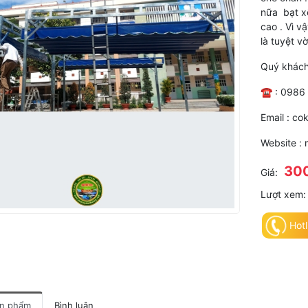
nữa bạt x
cao . Vì v
là tuyệt vờ
Quý khách
☎️ : 0986
Email : c
Website :
30
Giá:
Lượt xem:
Hotl
ản phẩm
Bình luận