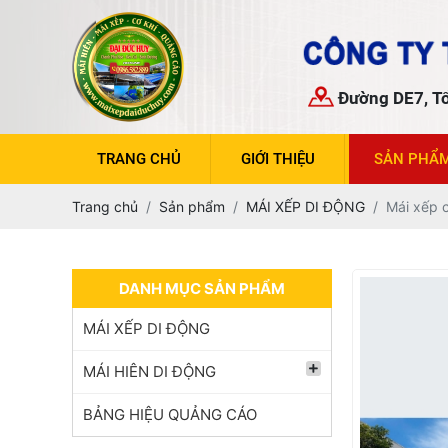
Đường DE7, Tổ
TRANG CHỦ
GIỚI THIỆU
SẢN PHẨ
Trang chủ
Sản phẩm
MÁI XẾP DI ĐỘNG
Mái xếp c
DANH MỤC SẢN PHẨM
MÁI XẾP DI ĐỘNG
MÁI HIÊN DI ĐỘNG
BẢNG HIỆU QUẢNG CÁO