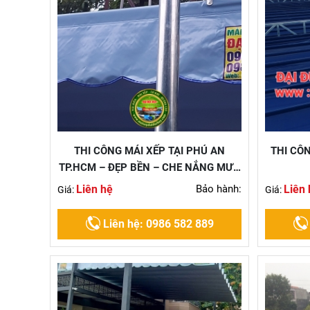
THI CÔNG MÁI XẾP TẠI PHÚ AN
THI CÔ
TP.HCM – ĐẸP BỀN – CHE NẮNG MƯA
CỰC CHUẨN!
Liên hệ
Bảo hành:
Liên 
Giá:
Giá:
Liên hệ: 0986 582 889