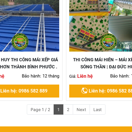
 HUY THI CÔNG MÁI XẾP GIÁ
THI CÔNG MÁI HIÊN – MÁI X
 CHƠN THÀNH BÌNH PHƯỚC .
SÓNG THẦN | ĐẠI ĐỨC H
hệ
Bảo hành: 12 tháng
Liên hệ
Bảo hành: 
Giá:
Liên hệ: 0986 582 889
Liên hệ: 0986 582 8
Page 1 / 2
1
2
Next
Last