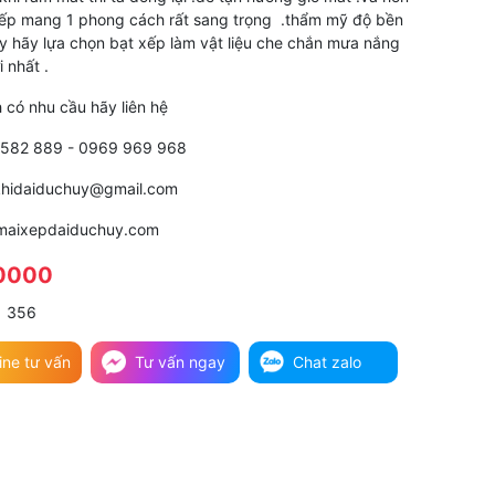
ếp mang 1 phong cách rất sang trọng .thẩm mỹ độ bền
ậy hãy lựa chọn bạt xếp làm vật liệu che chắn mưa nắng
i nhất .
 có nhu cầu hãy liên hệ
 582 889 - 0969 969 968
okhidaiduchuy@gmail.com
 maixepdaiduchuy.com
0000
356
ine tư vấn
Tư vấn ngay
Chat zalo