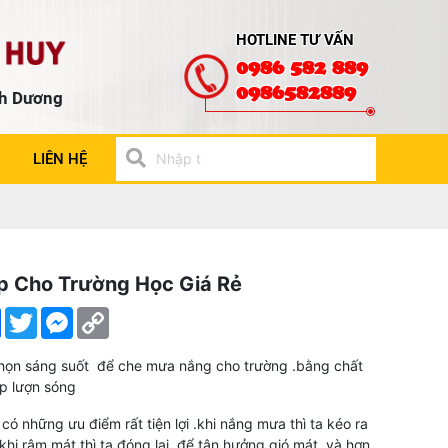
HOTLINE TƯ VẤN
0986 582 889
0986582889
nh Dương
LIÊN HỆ
p Cho Trường Học Giá Rẻ
e
Facebook
Twitter
Messenger
Copy
Link
họn sáng suốt để che mưa nắng cho trường .bằng chất
ếp lượn sóng
 có những ưu điểm rất tiện lợi .khi nắng mưa thì ta kéo ra
khi râm mát thì ta đóng lại .để tận hưởng gió mát .và hơn