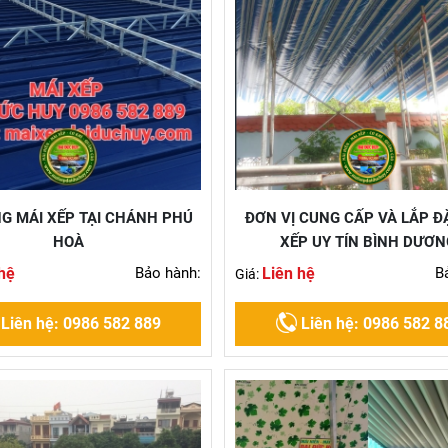
NG MÁI XẾP TẠI CHÁNH PHÚ
ĐƠN VỊ CUNG CẤP VÀ LẮP Đ
HOÀ
XẾP UY TÍN BÌNH DƯƠN
hệ
Bảo hành:
Liên hệ
B
Giá:
Liên hệ: 0986 582 889
Liên hệ: 0986 582 8