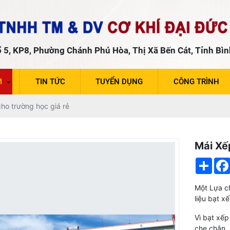
 5, KP8, Phường Chánh Phú Hòa, Thị Xã Bến Cát, Tỉnh Bì
M
TIN TỨC
TUYỂN DỤNG
CÔNG TRÌNH
ho trường học giá rẻ
Mái Xế
Shar
Một Lựa c
liệu bạt x
Vì bạt xếp
che chắn .