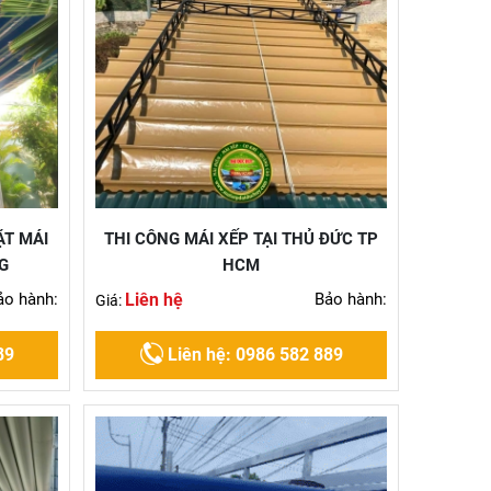
ẶT MÁI
THI CÔNG MÁI XẾP TẠI THỦ ĐỨC TP
G
HCM
ảo hành:
Liên hệ
Bảo hành:
Giá:
89
Liên hệ: 0986 582 889