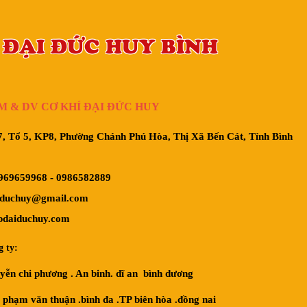
 ĐẠI ĐỨC HUY BÌNH
M & DV CƠ KHÍ ĐẠI ĐỨC HUY
, Tổ 5, KP8, Phường Chánh Phú Hòa, Thị Xã Bến Cát, Tỉnh Bình
969659968
-
0986582889
aiduchuy@gmail.com
pdaiduchuy.com
 ty:
yễn chi phương . An binh. dĩ an bình dương
 phạm văn thuận .bình đa .TP biên hòa .đồng nai