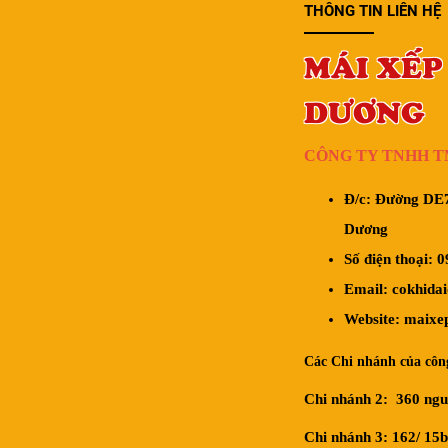
THÔNG TIN LIÊN HỆ
MÁI XẾP
DƯƠNG
CÔNG TY TNHH T
Đ/c: Đường DE7
Dương
Số điện thoại:
0
Email: cokhid
Website: maixe
Các Chi nhánh của công
Chi nhánh 2: 360 ngu
Chi nhánh 3: 162/ 15b