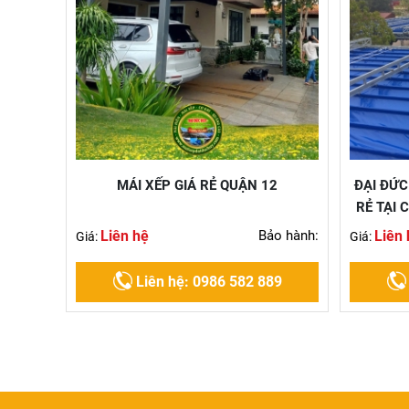
MÁI XẾP GIÁ RẺ QUẬN 12
ĐẠI ĐỨC
RẺ TẠI
Liên hệ
Bảo hành:
Liên 
Giá:
Giá:
Liên hệ: 0986 582 889