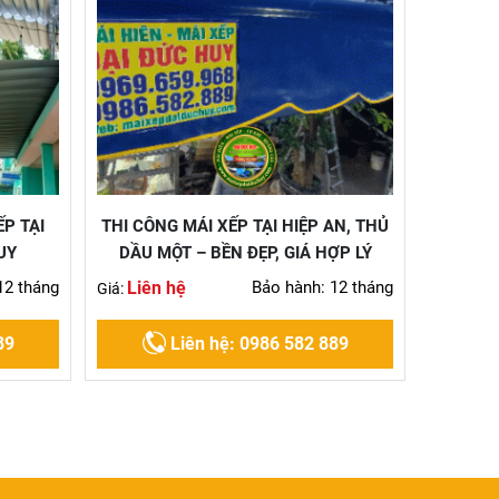
ẾP TẠI
THI CÔNG MÁI XẾP TẠI HIỆP AN, THỦ
UY
DẦU MỘT – BỀN ĐẸP, GIÁ HỢP LÝ
12 tháng
Liên hệ
Bảo hành: 12 tháng
Giá:
89
Liên hệ: 0986 582 889